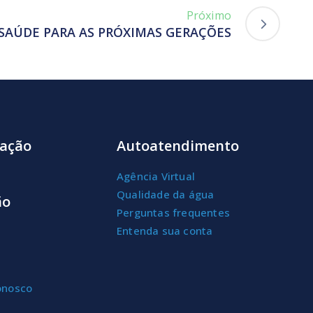
Próximo
 SAÚDE PARA AS PRÓXIMAS GERAÇÕES
ação
Autoatendimento
Agência Virtual
Qualidade da água
ão
Perguntas frequentes
Entenda sua conta
onosco