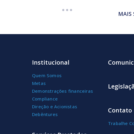
MAIS
Institucional
Comunic
Quem Somos
Metas
Legislaç
Demonstrações financeiras
Compliance
Direção e Acionistas
Contato
Debêntures
Trabalhe C