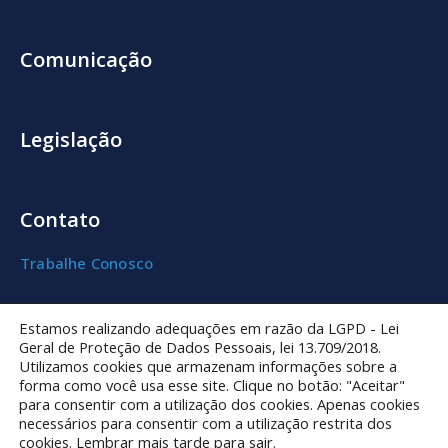
Comunicação
Legislação
Contato
Trabalhe Conosco
Autoatendimento
Estamos realizando adequações em razão da LGPD - Lei
Geral de Proteção de Dados Pessoais, lei 13.709/2018.
Utilizamos cookies que armazenam informações sobre a
Agência Virtual
forma como você usa esse site. Clique no botão: "Aceitar"
Qualidade da água
para consentir com a utilização dos cookies. Apenas cookies
Perguntas frequentes
necessários para consentir com a utilização restrita dos
cookies. Lembrar mais tarde para sair.
Entenda sua conta